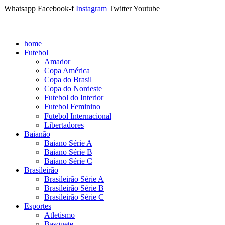
Whatsapp
Facebook-f
Instagram
Twitter
Youtube
home
Futebol
Amador
Copa América
Copa do Brasil
Copa do Nordeste
Futebol do Interior
Futebol Feminino
Futebol Internacional
Libertadores
Baianão
Baiano Série A
Baiano Série B
Baiano Série C
Brasileirão
Brasileirão Série A
Brasileirão Série B
Brasileirão Série C
Esportes
Atletismo
Basquete