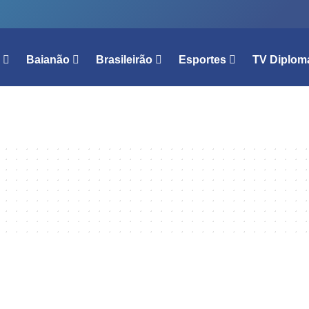
l
Baianão
Brasileirão
Esportes
TV Diplom