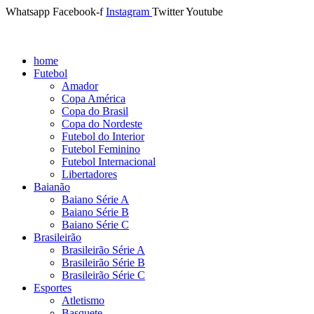
Whatsapp
Facebook-f
Instagram
Twitter
Youtube
home
Futebol
Amador
Copa América
Copa do Brasil
Copa do Nordeste
Futebol do Interior
Futebol Feminino
Futebol Internacional
Libertadores
Baianão
Baiano Série A
Baiano Série B
Baiano Série C
Brasileirão
Brasileirão Série A
Brasileirão Série B
Brasileirão Série C
Esportes
Atletismo
Basquete