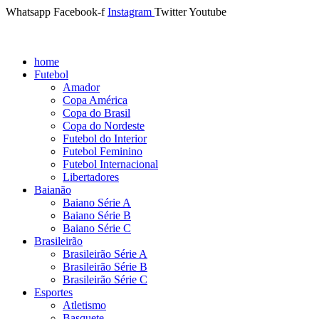
Whatsapp
Facebook-f
Instagram
Twitter
Youtube
home
Futebol
Amador
Copa América
Copa do Brasil
Copa do Nordeste
Futebol do Interior
Futebol Feminino
Futebol Internacional
Libertadores
Baianão
Baiano Série A
Baiano Série B
Baiano Série C
Brasileirão
Brasileirão Série A
Brasileirão Série B
Brasileirão Série C
Esportes
Atletismo
Basquete