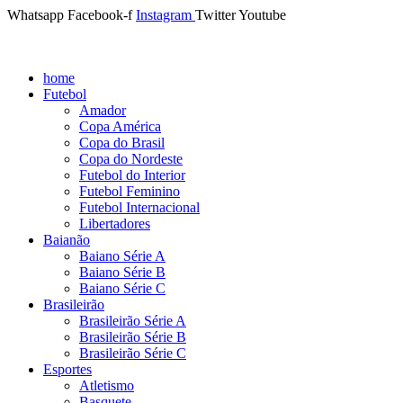
Whatsapp
Facebook-f
Instagram
Twitter
Youtube
home
Futebol
Amador
Copa América
Copa do Brasil
Copa do Nordeste
Futebol do Interior
Futebol Feminino
Futebol Internacional
Libertadores
Baianão
Baiano Série A
Baiano Série B
Baiano Série C
Brasileirão
Brasileirão Série A
Brasileirão Série B
Brasileirão Série C
Esportes
Atletismo
Basquete