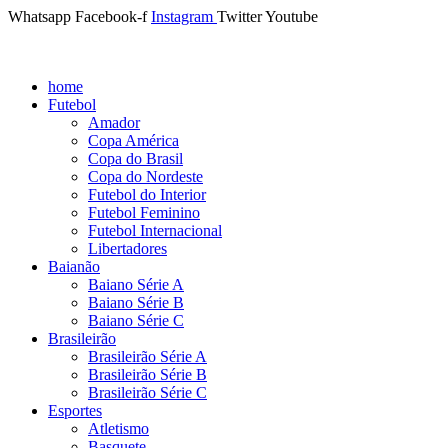
Whatsapp
Facebook-f
Instagram
Twitter
Youtube
home
Futebol
Amador
Copa América
Copa do Brasil
Copa do Nordeste
Futebol do Interior
Futebol Feminino
Futebol Internacional
Libertadores
Baianão
Baiano Série A
Baiano Série B
Baiano Série C
Brasileirão
Brasileirão Série A
Brasileirão Série B
Brasileirão Série C
Esportes
Atletismo
Basquete