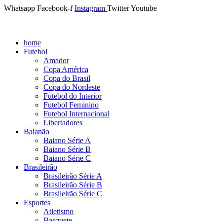
Whatsapp
Facebook-f
Instagram
Twitter
Youtube
home
Futebol
Amador
Copa América
Copa do Brasil
Copa do Nordeste
Futebol do Interior
Futebol Feminino
Futebol Internacional
Libertadores
Baianão
Baiano Série A
Baiano Série B
Baiano Série C
Brasileirão
Brasileirão Série A
Brasileirão Série B
Brasileirão Série C
Esportes
Atletismo
Basquete