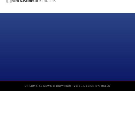
Miro Nascimento
5 anos atrás
DIPLOMATAS NEWS © COPYRIGHT 2019 – DESIGN BY: HELLO