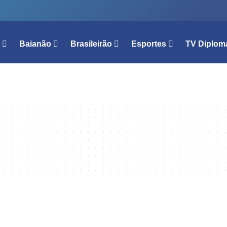
l
Baianão
Brasileirão
Esportes
TV Diplom