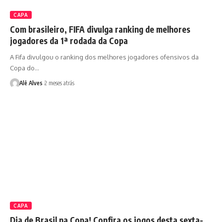
CAPA
Com brasileiro, FIFA divulga ranking de melhores
jogadores da 1ª rodada da Copa
A Fifa divulgou o ranking dos melhores jogadores ofensivos da
Copa do…
Alê Alves
2 meses atrás
CAPA
Dia de Brasil na Copa! Confira os jogos desta sexta-