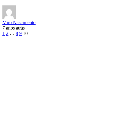
Miro Nascimento
7 anos atrás
1
2
…
8
9
10