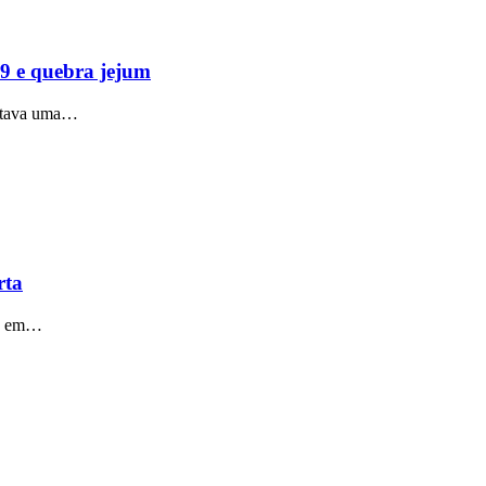
19 e quebra jejum
istava uma…
rta
 1 em…