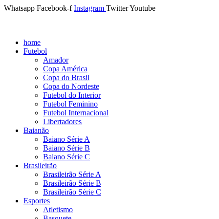
Whatsapp
Facebook-f
Instagram
Twitter
Youtube
home
Futebol
Amador
Copa América
Copa do Brasil
Copa do Nordeste
Futebol do Interior
Futebol Feminino
Futebol Internacional
Libertadores
Baianão
Baiano Série A
Baiano Série B
Baiano Série C
Brasileirão
Brasileirão Série A
Brasileirão Série B
Brasileirão Série C
Esportes
Atletismo
Basquete