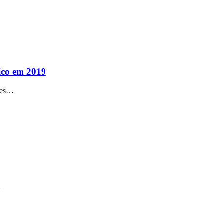
lico em 2019
hões…
…