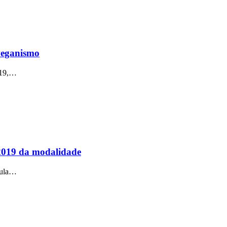
veganismo
019,…
2019 da modalidade
rmula…