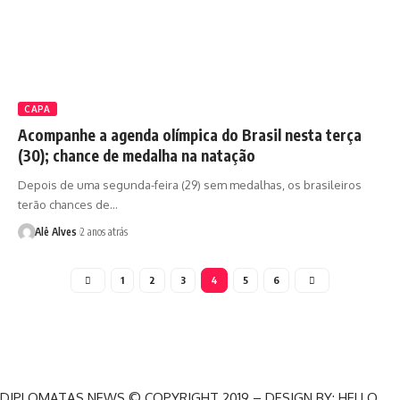
CAPA
Acompanhe a agenda olímpica do Brasil nesta terça
(30); chance de medalha na natação
Depois de uma segunda-feira (29) sem medalhas, os brasileiros
terão chances de…
Alê Alves
2 anos atrás
1
2
3
4
5
6
DIPLOMATAS NEWS © COPYRIGHT 2019 – DESIGN BY: HELLO