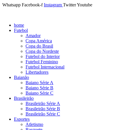
Whatsapp
Facebook-f
Instagram
Twitter
Youtube
home
Futebol
Amador
Copa América
Copa do Brasil
Copa do Nordeste
Futebol do Interior
Futebol Feminino
Futebol Internacional
Libertadores
Baianão
Baiano Série A
Baiano Série B
Baiano Série C
Brasileirão
Brasileirão Série A
Brasileirão Série B
Brasileirão Série C
Esportes
Atletismo
Basquete