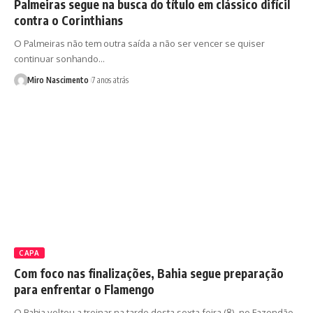
Palmeiras segue na busca do título em clássico difícil
contra o Corinthians
O Palmeiras não tem outra saída a não ser vencer se quiser
continuar sonhando…
Miro Nascimento
7 anos atrás
CAPA
Com foco nas finalizações, Bahia segue preparação
para enfrentar o Flamengo
O Bahia voltou a treinar na tarde desta sexta-feira (8), no Fazendão,