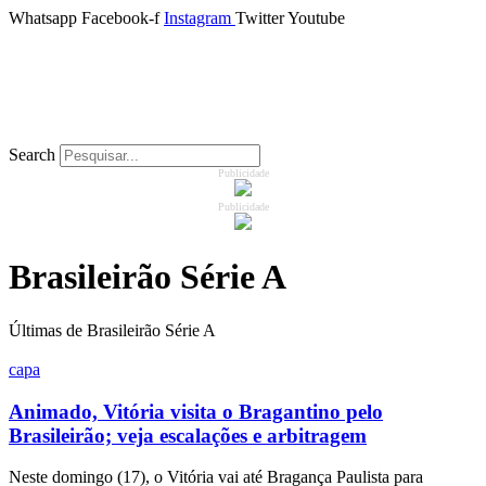
Whatsapp
Facebook-f
Instagram
Twitter
Youtube
home
Search
Publicidade
Futebol
Publicidade
Baianão
Brasileirão Série A
Brasileirão
Últimas de Brasileirão Série A
Esportes
capa
TV Diplomatas
Animado, Vitória visita o Bragantino pelo
Brasileirão; veja escalações e arbitragem
Podcast
Neste domingo (17), o Vitória vai até Bragança Paulista para