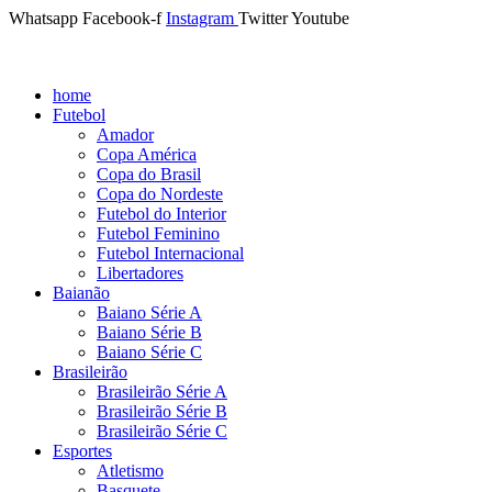
Whatsapp
Facebook-f
Instagram
Twitter
Youtube
home
Futebol
Amador
Copa América
Copa do Brasil
Copa do Nordeste
Futebol do Interior
Futebol Feminino
Futebol Internacional
Libertadores
Baianão
Baiano Série A
Baiano Série B
Baiano Série C
Brasileirão
Brasileirão Série A
Brasileirão Série B
Brasileirão Série C
Esportes
Atletismo
Basquete