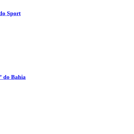
 do Sport
…
o” do Bahia