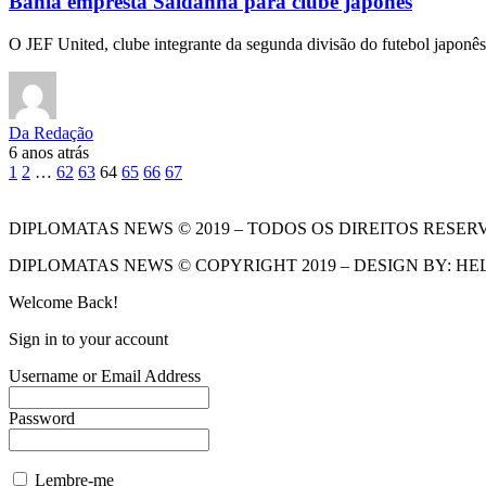
Bahia empresta Saldanha para clube japonês
O JEF United, clube integrante da segunda divisão do futebol japon
Da Redação
6 anos atrás
1
2
…
62
63
64
65
66
67
DIPLOMATAS NEWS © 2019 – TODOS OS DIREITOS RESER
DIPLOMATAS NEWS © COPYRIGHT 2019 – DESIGN BY: HE
Welcome Back!
Sign in to your account
Username or Email Address
Password
Lembre-me