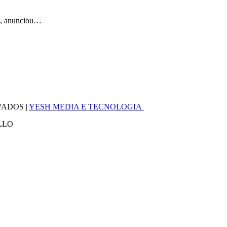
ês, anunciou…
VADOS |
YESH MEDIA E TECNOLOGIA
LLO