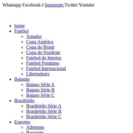
Whatsapp
Facebook-f
Instagram
Twitter
Youtube
home
Futebol
Amador
Copa América
Copa do Brasil
Copa do Nordeste
Futebol do Interior
Futebol Feminino
Futebol Internacional
Libertadores
Baianão
Baiano Série A
Baiano Série B
Baiano Série C
Brasileirão
Brasileirão Série A
Brasileirão Série B
Brasileirão Série C
Esportes
Atletismo
Basquete