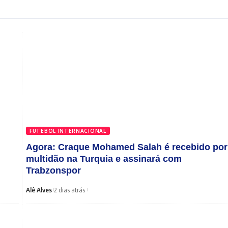
FUTEBOL INTERNACIONAL
Agora: Craque Mohamed Salah é recebido por
multidão na Turquia e assinará com
Trabzonspor
Alê Alves
Copa do Brasil
Vitória
12 horas atrás
Alê Alves
2 dias atrás