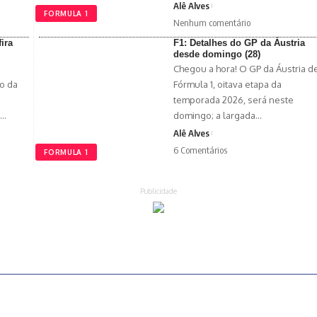
Alê Alves
FORMULA 1
Nenhum comentário
ira
F1: Detalhes do GP da Áustria
desde domingo (28)
Chegou a hora! O GP da Áustria d
o da
Fórmula 1, oitava etapa da
temporada 2026, será neste
x…
domingo; a largada…
Alê Alves
6 Comentários
FORMULA 1
Publicidade