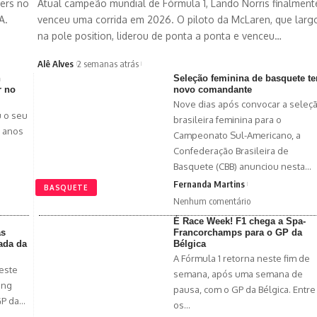
6ers no
Atual campeão mundial de Fórmula 1, Lando Norris finalment
A.
venceu uma corrida em 2026. O piloto da McLaren, que larg
na pole position, liderou de ponta a ponta e venceu…
Alê Alves
2 semanas atrás
n
Seleção feminina de basquete t
r no
novo comandante
Nove dias após convocar a seleç
 o seu
brasileira feminina para o
1 anos
Campeonato Sul-Americano, a
Confederação Brasileira de
Basquete (CBB) anunciou nesta…
Fernanda Martins
BASQUETE
Nenhum comentário
É Race Week! F1 chega a Spa-
as
Francorchamps para o GP da
ada da
Bélgica
A Fórmula 1 retorna neste fim de
neste
semana, após uma semana de
ing
pausa, com o GP da Bélgica. Entre
GP da…
os…