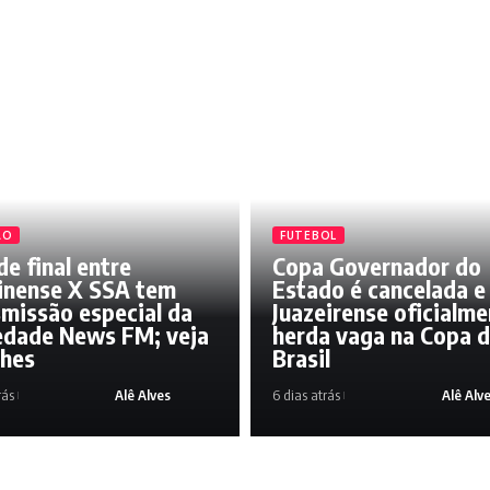
ÃO
FUTEBOL
e final entre
Copa Governador do
inense X SSA tem
Estado é cancelada e
smissão especial da
Juazeirense oficialm
edade News FM; veja
herda vaga na Copa 
lhes
Brasil
rás
Alê Alves
6 dias atrás
Alê Alv