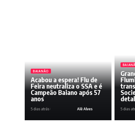
BAIAN
Grand
BAIANÃO
Acabou a espera! Flu de
Flum
Feira neutraliza o SSA e é
tran
Campeão Baiano após 57
Soci
anos
deta
5 dias atrás
Alê Alves
5 dias at