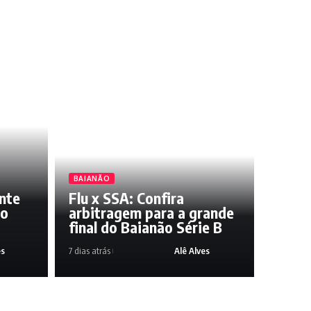
BAIANÃO
ente
Flu x SSA: Confira
do
arbitragem para a grande
final do Baianão Série B
es
7 dias atrás
Alê Alves