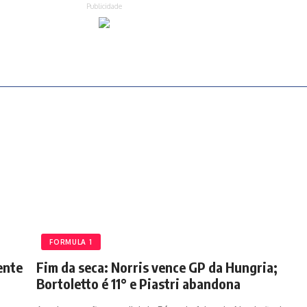
Publicidade
FORMULA 1
ente
Fim da seca: Norris vence GP da Hungria;
Bortoletto é 11° e Piastri abandona