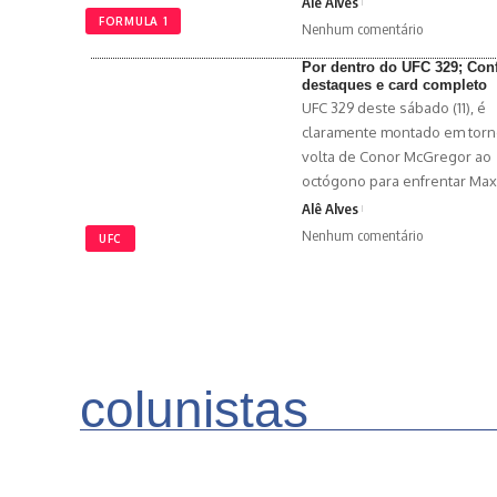
Alê Alves
FORMULA 1
Nenhum comentário
Por dentro do UFC 329; Conf
destaques e card completo
UFC 329 deste sábado (11), é
claramente montado em torn
volta de Conor McGregor ao
octógono para enfrentar Ma
Alê Alves
Nenhum comentário
UFC
colunistas