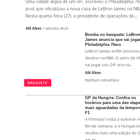
Uma cidade digna de um rei”, escreveu o Philadelphia 7
post que oficializou a nova casa de LeBron James na NB
Nesta quarta-feira (27), o presidente de operações de…
Alê Alves
1 semana atrás
Bomba no basquete: LeBro
James anuncia que vai joga
Philadelphia 76ers
LeBron James enfim anunciou
destino na NBA. O astro de 4
vai jogar seu 24ª ano na…
Alê Alves
Nenhum comentário
BASQUETE
GP da Hungria: Confira os
horários para uma das etap
mais aguardadas da tempor
F1
A Fórmula 1 volta a acelerar 
fim de semana, e o Hungaror
recebe mais uma edição do 