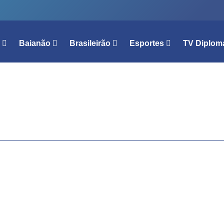
l
Baianão
Brasileirão
Esportes
TV Diplom