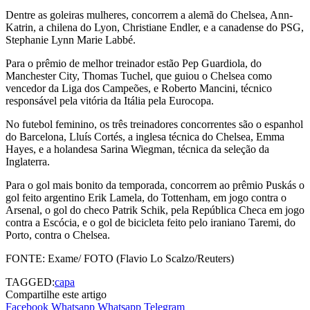
Dentre as goleiras mulheres, concorrem a alemã do Chelsea, Ann-
Katrin, a chilena do Lyon, Christiane Endler, e a canadense do PSG,
Stephanie Lynn Marie Labbé.
Para o prêmio de melhor treinador estão Pep Guardiola, do
Manchester City, Thomas Tuchel, que guiou o Chelsea como
vencedor da Liga dos Campeões, e Roberto Mancini, técnico
responsável pela vitória da Itália pela Eurocopa.
No futebol feminino, os três treinadores concorrentes são o espanhol
do Barcelona, Lluís Cortés, a inglesa técnica do Chelsea, Emma
Hayes, e a holandesa Sarina Wiegman, técnica da seleção da
Inglaterra.
Para o gol mais bonito da temporada, concorrem ao prêmio Puskás o
gol feito argentino Erik Lamela, do Tottenham, em jogo contra o
Arsenal, o gol do checo Patrik Schik, pela República Checa em jogo
contra a Escócia, e o gol de bicicleta feito pelo iraniano Taremi, do
Porto, contra o Chelsea.
FONTE: Exame/ FOTO (Flavio Lo Scalzo/Reuters)
TAGGED:
capa
Compartilhe este artigo
Facebook
Whatsapp
Whatsapp
Telegram