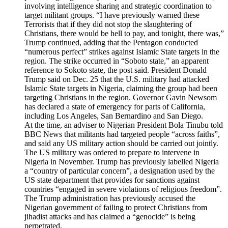
involving intelligence sharing and strategic coordination to
target militant groups. “I have previously warned these
Terrorists that if they did not stop the slaughtering of
Christians, there would be hell to pay, and tonight, there was,”
Trump continued, adding that the Pentagon conducted
“numerous perfect” strikes against Islamic State targets in the
region. The strike occurred in “Soboto state,” an apparent
reference to Sokoto state, the post said. President Donald
Trump said on Dec. 25 that the U.S. military had attacked
Islamic State targets in Nigeria, claiming the group had been
targeting Christians in the region. Governor Gavin Newsom
has declared a state of emergency for parts of California,
including Los Angeles, San Bernardino and San Diego.
At the time, an adviser to Nigerian President Bola Tinubu told
BBC News that militants had targeted people “across faiths”,
and said any US military action should be carried out jointly.
The US military was ordered to prepare to intervene in
Nigeria in November. Trump has previously labelled Nigeria
a “country of particular concern”, a designation used by the
US state department that provides for sanctions against
countries “engaged in severe violations of religious freedom”.
The Trump administration has previously accused the
Nigerian government of failing to protect Christians from
jihadist attacks and has claimed a “genocide” is being
perpetrated.