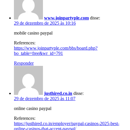
www.joinpartyple.com
disse:
29 de dezembro de 2025 às 10:16
mobile casino paypal
References:
https://www.joinpartyple.com/bbs/board.php?
bo_table=free&wr_id=791
Responder
justhired.co.in
disse:
29 de dezembro de 2025 às 11:07
online casino paypal
References:
https://justhired.co.in/employer/paypal-casinos-2025-best-
online-casinos-that-accept-paypal/