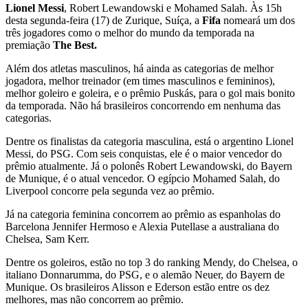
Lionel Messi
, Robert Lewandowski e Mohamed Salah. Às 15h
desta segunda-feira (17) de Zurique, Suíça, a
Fifa
nomeará um dos
três jogadores como o melhor do mundo da temporada na
premiação
The Best
.
Além dos atletas masculinos, há ainda as categorias de melhor
jogadora, melhor treinador (em times masculinos e femininos),
melhor goleiro e goleira, e o prêmio Puskás, para o gol mais bonito
da temporada. Não há brasileiros concorrendo em nenhuma das
categorias.
Dentre os finalistas da categoria masculina, está o argentino Lionel
Messi, do PSG. Com seis conquistas, ele é o maior vencedor do
prêmio atualmente. Já o polonês Robert Lewandowski, do Bayern
de Munique, é o atual vencedor. O egípcio Mohamed Salah, do
Liverpool concorre pela segunda vez ao prêmio.
Já na categoria feminina concorrem ao prêmio as espanholas do
Barcelona Jennifer Hermoso e Alexia Putellase a australiana do
Chelsea, Sam Kerr.
Dentre os goleiros, estão no top 3 do ranking Mendy, do Chelsea, o
italiano Donnarumma, do PSG, e o alemão Neuer, do Bayern de
Munique. Os brasileiros Alisson e Ederson estão entre os dez
melhores, mas não concorrem ao prêmio.