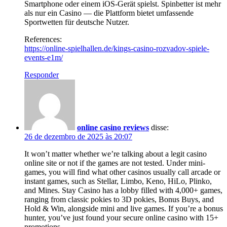
Smartphone oder einem iOS-Gerät spielst. Spinbetter ist mehr
als nur ein Casino — die Plattform bietet umfassende
Sportwetten für deutsche Nutzer.
References:
https://online-spielhallen.de/kings-casino-rozvadov-spiele-
events-e1m/
Responder
online casino reviews
disse:
26 de dezembro de 2025 às 20:07
It won’t matter whether we’re talking about a legit casino
online site or not if the games are not tested. Under mini-
games, you will find what other casinos usually call arcade or
instant games, such as Stellar, Limbo, Keno, HiLo, Plinko,
and Mines. Stay Casino has a lobby filled with 4,000+ games,
ranging from classic pokies to 3D pokies, Bonus Buys, and
Hold & Win, alongside mini and live games. If you’re a bonus
hunter, you’ve just found your secure online casino with 15+
promotions.