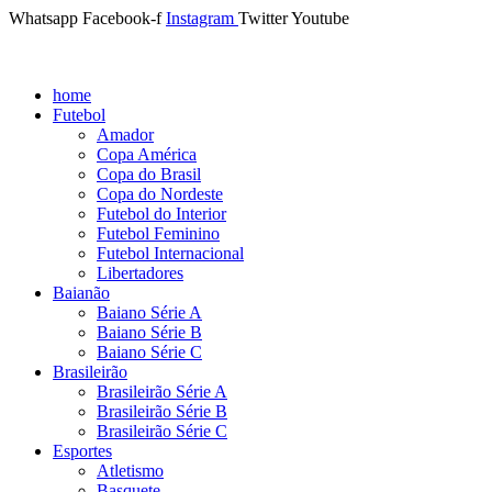
Whatsapp
Facebook-f
Instagram
Twitter
Youtube
home
Futebol
Amador
Copa América
Copa do Brasil
Copa do Nordeste
Futebol do Interior
Futebol Feminino
Futebol Internacional
Libertadores
Baianão
Baiano Série A
Baiano Série B
Baiano Série C
Brasileirão
Brasileirão Série A
Brasileirão Série B
Brasileirão Série C
Esportes
Atletismo
Basquete