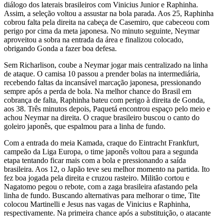
diálogo dos laterais brasileiros com Vinicius Junior e Raphinha.
Assim, a seleção voltou a assustar na bola parada. Aos 25, Raphinha
cobrou falta pela direita na cabeça de Casemiro, que cabeceou com
perigo por cima da meta japonesa. No minuto seguinte, Neymar
aproveitou a sobra na entrada da área e finalizou colocado,
obrigando Gonda a fazer boa defesa.
Sem Richarlison, coube a Neymar jogar mais centralizado na linha
de ataque. O camisa 10 passou a prender bolas na intermediária,
recebendo faltas da incansável marcação japonesa, pressionando
sempre após a perda de bola. Na melhor chance do Brasil em
cobrança de falta, Raphinha bateu com perigo à direita de Gonda,
aos 38. Três minutos depois, Paquetá encontrou espaço pelo meio e
achou Neymar na direita. O craque brasileiro buscou o canto do
goleiro japonês, que espalmou para a linha de fundo.
Com a entrada do meia Kamada, craque do Eintracht Frankfurt,
campeão da Liga Europa, o time japonês voltou para a segunda
etapa tentando ficar mais com a bola e pressionando a saída
brasileira. Aos 12, o Japão teve seu melhor momento na partida. Ito
fez boa jogada pela direita e cruzou rasteiro. Militão cortou e
Nagatomo pegou o rebote, com a zaga brasileira afastando pela
linha de fundo. Buscando alternativas para melhorar o time, Tite
colocou Martinelli e Jesus nas vagas de Vinicius e Raphinha,
respectivamente. Na primeira chance após a substituição, o atacante