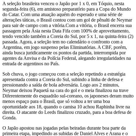
A seleção brasileira venceu o Japão por 1 x 0, em Tóquio, nesta
segunda-feira (6), em amistoso preparatório para a Copa do Mundo
do Catar. Com uma atuação aquém do esperado e uma série de
alterações táticas, o Brasil contou com um gol de pênalti de Neymar
para sair de campo com a vitória.Com a vitória, o Brasil encerra sua
passagem pela Ásia nesta Data Fifa com 100% de aproveitamento,
tendo vencido também a Coreia do Sul, por 5 x 1, na quinta-feira (2)
passada. Agora, a seleção tem no calendário o confronto com a
Argentina, em jogo suspenso pelas Eliminatórias. A CBF, porém,
ainda busca juridicamente os pontos da partida, interrompida por
agentes da Anvisa e da Polícia Federal, alegando irregularidades na
entrada de argentinos no País.
Sob chuva, o jogo começou com a seleção repetindo a estratégia
apresentada contra a Coreia do Sul, subindo a linha de defesa e
pressionando a saída de bola adversária. Logo aos 2 minutos,
Neymar deixou Paquetá na cara do gol e o meia finalizou na trave
Diferentemente do esquadrão sul-coreano, os japoneses deram muito
menos espaço para o Brasil, que só voltou a ter uma boa
oportunidade aos 18, quando o camisa 10 achou Raphinha livre na
direita. O atacante do Leeds finalizou cruzado, para a boa defesa de
Gonda.
O Japão apostou nas jogadas pelas beiradas durante boa parte da
primeira etapa, impedindo as subidas de Daniel Alves e Arana e o