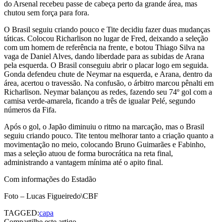
do Arsenal recebeu passe de cabeça perto da grande área, mas
chutou sem força para fora.
O Brasil seguiu criando pouco e Tite decidiu fazer duas mudanças
táticas. Colocou Richarlison no lugar de Fred, deixando a seleção
com um homem de referência na frente, e botou Thiago Silva na
vaga de Daniel Alves, dando liberdade para as subidas de Arana
pela esquerda. O Brasil conseguiu abrir o placar logo em seguida.
Gonda defendeu chute de Neymar na esquerda, e Arana, dentro da
área, acertou o travessão. Na confusão, o árbitro marcou pênalti em
Richarlison. Neymar balançou as redes, fazendo seu 74º gol com a
camisa verde-amarela, ficando a três de igualar Pelé, segundo
números da Fifa.
Após o gol, o Japão diminuiu o ritmo na marcação, mas o Brasil
seguiu criando pouco. Tite tentou melhorar tanto a criação quanto a
movimentação no meio, colocando Bruno Guimarães e Fabinho,
mas a seleção atuou de forma burocrática na reta final,
administrando a vantagem mínima até o apito final.
Com informações do Estadão
Foto – Lucas Figueiredo\CBF
TAGGED:
capa
Compartilhe este artigo