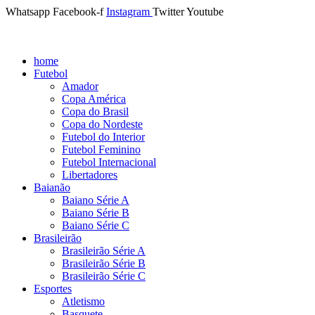
Whatsapp
Facebook-f
Instagram
Twitter
Youtube
home
Futebol
Amador
Copa América
Copa do Brasil
Copa do Nordeste
Futebol do Interior
Futebol Feminino
Futebol Internacional
Libertadores
Baianão
Baiano Série A
Baiano Série B
Baiano Série C
Brasileirão
Brasileirão Série A
Brasileirão Série B
Brasileirão Série C
Esportes
Atletismo
Basquete