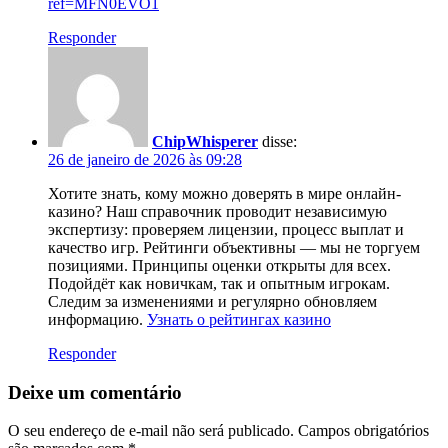
ref=MFN0EVO1
Responder
ChipWhisperer
disse:
26 de janeiro de 2026 às 09:28
Хотите знать, кому можно доверять в мире онлайн-
казино? Наш справочник проводит независимую
экспертизу: проверяем лицензии, процесс выплат и
качество игр. Рейтинги объективны — мы не торгуем
позициями. Принципы оценки открыты для всех.
Подойдёт как новичкам, так и опытным игрокам.
Следим за изменениями и регулярно обновляем
информацию.
Узнать о рейтингах казино
Responder
Deixe um comentário
O seu endereço de e-mail não será publicado.
Campos obrigatórios