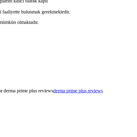
rını kalıcı olarak kaplı
bi faaliyette bulunmak gerekmektedir.
z mümkün olmaktadır.
or derma prime plus reviews
derma prime plus reviews