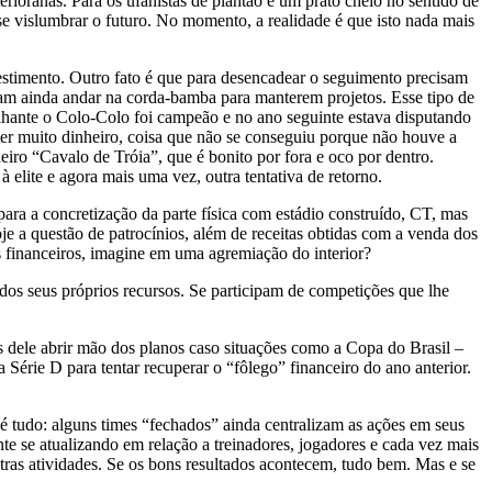
oranas. Para os ufanistas de plantão é um prato cheio no sentido de
 se vislumbrar o futuro. No momento, a realidade é que isto nada mais
estimento. Outro fato é que para desencadear o seguimento precisam
isam ainda andar na corda-bamba para manterem projetos. Esse tipo de
rilhante o Colo-Colo foi campeão e no ano seguinte estava disputando
 ter muito dinheiro, coisa que não se conseguiu porque não houve a
ro “Cavalo de Tróia”, que é bonito por fora e oco por dentro.
 elite e agora mais uma vez, outra tentativa de retorno.
ra a concretização da parte física com estádio construído, CT, mas
e a questão de patrocínios, além de receitas obtidas com a venda dos
s financeiros, imagine em uma agremiação do interior?
dos seus próprios recursos. Se participam de competições que lhe
s dele abrir mão dos planos caso situações como a Copa do Brasil –
 Série D para tentar recuperar o “fôlego” financeiro do ano anterior.
 é tudo: alguns times “fechados” ainda centralizam as ações em seus
 se atualizando em relação a treinadores, jogadores e cada vez mais
tras atividades. Se os bons resultados acontecem, tudo bem. Mas e se