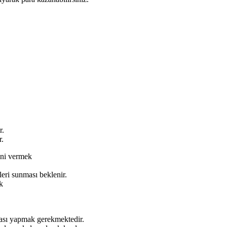
r.
r.
kini vermek
leri sunması beklenir.
k
ası yapmak gerekmektedir.