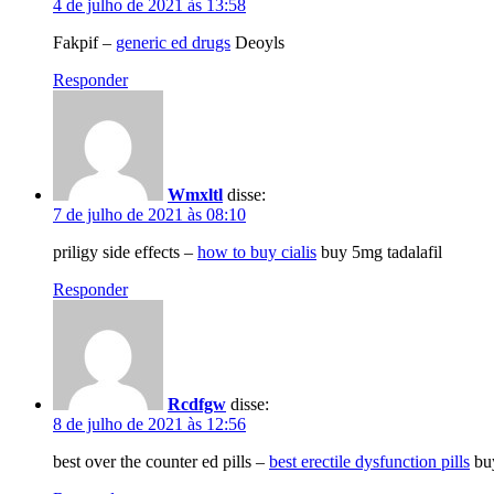
4 de julho de 2021 às 13:58
Fakpif –
generic ed drugs
Deoyls
Responder
Wmxltl
disse:
7 de julho de 2021 às 08:10
priligy side effects –
how to buy cialis
buy 5mg tadalafil
Responder
Rcdfgw
disse:
8 de julho de 2021 às 12:56
best over the counter ed pills –
best erectile dysfunction pills
buy