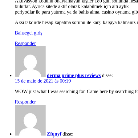
Aktivasyon kodunu onaylamayan kişiler 180 gün sonunda hesapla
bulurlar. Ayrıca sitede aktif olarak kalabilmek için altı aylık
periyodlar ile para yatırma ya da bahis alma, casino oynama gi
Aksi takdirde hesap kapatma sorunu ile karşı karşıya kalmanı
Bahsegel giriş
Responder
derma prime plus reviews
disse:
15 de maio de 2021 às 00:19
WOW just what I was searching for. Came here by searching f
Responder
Zfqnyf
disse: