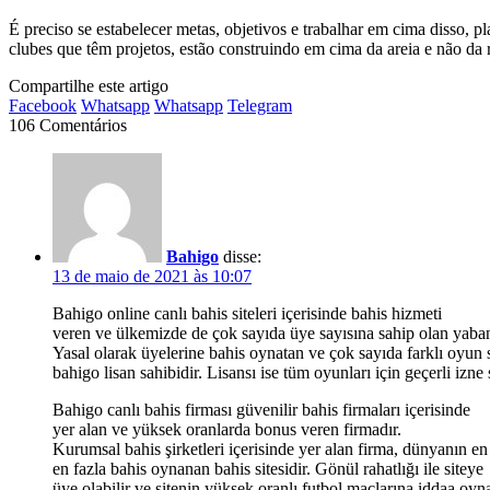
É preciso se estabelecer metas, objetivos e trabalhar em cima disso,
clubes que têm projetos, estão construindo em cima da areia e não d
Compartilhe este artigo
Facebook
Whatsapp
Whatsapp
Telegram
106 Comentários
Bahigo
disse:
13 de maio de 2021 às 10:07
Bahigo online canlı bahis siteleri içerisinde bahis hizmeti
veren ve ülkemizde de çok sayıda üye sayısına sahip olan yabanc
Yasal olarak üyelerine bahis oynatan ve çok sayıda farklı oyun s
bahigo lisan sahibidir. Lisansı ise tüm oyunları için geçerli izne s
Bahigo canlı bahis firması güvenilir bahis firmaları içerisinde
yer alan ve yüksek oranlarda bonus veren firmadır.
Kurumsal bahis şirketleri içerisinde yer alan firma, dünyanın e
en fazla bahis oynanan bahis sitesidir. Gönül rahatlığı ile siteye
üye olabilir ve sitenin yüksek oranlı futbol maçlarına iddaa oyn