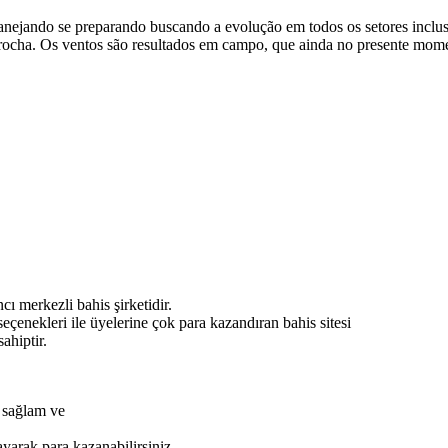
 planejando se preparando buscando a evolução em todos os setores incl
a rocha. Os ventos são resultados em campo, que ainda no presente mom
ı merkezli bahis şirketidir.
eçenekleri ile üyelerine çok para kazandıran bahis sitesi
ahiptir.
n sağlam ve
ayarak para kazanabilirsiniz.