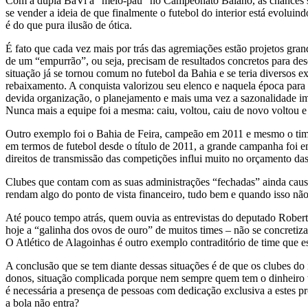
Com a dupla BaVi a “meio-pau” no Campeonato Baiano, as chances são 
se vender a ideia de que finalmente o futebol do interior está evoluin
é do que pura ilusão de ótica.
É fato que cada vez mais por trás das agremiações estão projetos gr
de um “empurrão”, ou seja, precisam de resultados concretos para des
situação já se tornou comum no futebol da Bahia e se teria diversos 
rebaixamento. A conquista valorizou seu elenco e naquela época para s
devida organização, o planejamento e mais uma vez a sazonalidade im
Nunca mais a equipe foi a mesma: caiu, voltou, caiu de novo voltou e n
Outro exemplo foi o Bahia de Feira, campeão em 2011 e mesmo o time 
em termos de futebol desde o título de 2011, a grande campanha foi 
direitos de transmissão das competições influi muito no orçamento da
Clubes que contam com as suas administrações “fechadas” ainda causam
rendam algo do ponto de vista financeiro, tudo bem e quando isso não
Até pouco tempo atrás, quem ouvia as entrevistas do deputado Roberto
hoje a “galinha dos ovos de ouro” de muitos times – não se concretiza
O Atlético de Alagoinhas é outro exemplo contraditório de time que es
A conclusão que se tem diante dessas situações é de que os clubes do 
donos, situação complicada porque nem sempre quem tem o dinheiro te
é necessária a presença de pessoas com dedicação exclusiva a estes p
a bola não entra?