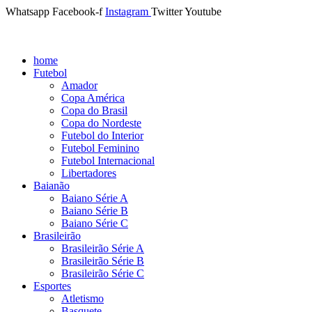
Whatsapp
Facebook-f
Instagram
Twitter
Youtube
home
Futebol
Amador
Copa América
Copa do Brasil
Copa do Nordeste
Futebol do Interior
Futebol Feminino
Futebol Internacional
Libertadores
Baianão
Baiano Série A
Baiano Série B
Baiano Série C
Brasileirão
Brasileirão Série A
Brasileirão Série B
Brasileirão Série C
Esportes
Atletismo
Basquete