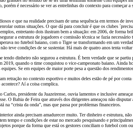
grandes no sentido de se ter uma semifinal somente com equipes interi
do, porém é necessário se ver as entrelinhas do contexto para começar a
andiosos e que na realidade precisam de uma sequência em termos de inv
enrolar outras situações. O que dá para concluir é que os clubes ´prec
exemplos, entretanto dois ilustram bem a situação: em 2006, de forma b
egurar a estrutura de jogadores e comissão técnica se fazia necessário
perava no futebol baiano, com o Tigre se transformando em um verdadei
ão teve condições de se sustentar. Há mais de quatro anos tenta voltar à
tendo dinheiro não segurou a estrutura. É bem verdade que se partiu pa
em 2019, quando o time conquistou o vice-campeonato baiano. Ainda hoj
s equipes. Se em equipes de maior porte pesa a questão dos rendimento
 retração no contexto esportivo e muitos deles estão de pé por conta 
 acontece? Aí a coisa complica.
 Carlos, presidente da Juazeirense, ouvia lamentos e inclusive ameaça
sse. O Bahia de Feira que através dos dirigentes ameaçou não disputar a
tá na “crista da onda”, mas que passa por problemas financeiros.
interior ainda precisam amadurecer muito. Ter dinheiro e estrutura, não
m tempo e condições de estar no mercado pesquisando e principalmente
rojetos porque da forma que está os gestores conciliam o futebol com ou