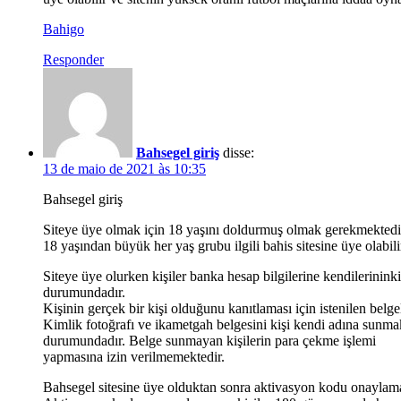
Bahigo
Responder
Bahsegel giriş
disse:
13 de maio de 2021 às 10:35
Bahsegel giriş
Siteye üye olmak için 18 yaşını doldurmuş olmak gerekmektedi
18 yaşından büyük her yaş grubu ilgili bahis sitesine üye olabili
Siteye üye olurken kişiler banka hesap bilgilerine kendilerinin
durumundadır.
Kişinin gerçek bir kişi olduğunu kanıtlaması için istenilen belge
Kimlik fotoğrafı ve ikametgah belgesini kişi kendi adına sunma
durumundadır. Belge sunmayan kişilerin para çekme işlemi
yapmasına izin verilmemektedir.
Bahsegel sitesine üye olduktan sonra aktivasyon kodu onaylam