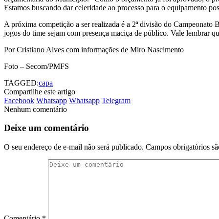
Estamos buscando dar celeridade ao processo para o equipamento possa
A próxima competição a ser realizada é a 2ª divisão do Campeonato Ba
jogos do time sejam com presença maciça de público. Vale lembrar que 
Por Cristiano Alves com informações de Miro Nascimento
Foto – Secom/PMFS
TAGGED:
capa
Compartilhe este artigo
Facebook
Whatsapp
Whatsapp
Telegram
Nenhum comentário
Deixe um comentário
O seu endereço de e-mail não será publicado.
Campos obrigatórios s
Comentário
*