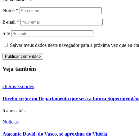
Nome
*
E-mail
*
Site
Salvar meus dados neste navegador para a próxima vez que eu co
Veja também
Outros Esportes
Diretor segue no Departamento que será a futura Superintendên
6 anos atrás
Notícias
Atacante David, do Vasco, se aproxima do Vitória