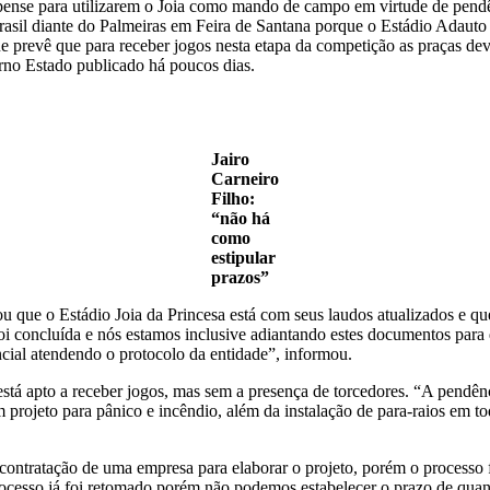
pense para utilizarem o Joia como mando de campo em virtude de pendên
rasil diante do Palmeiras em Feira de Santana porque o Estádio Adauto
 prevê que para receber jogos nesta etapa da competição as praças dev
erno Estado publicado há poucos dias.
Jairo
Carneiro
Filho:
“não há
como
estipular
prazos”
mou que o Estádio Joia da Princesa está com seus laudos atualizados e 
foi concluída e nós estamos inclusive adiantando estes documentos para 
cial atendendo o protocolo da entidade”, informou.
stá apto a receber jogos, mas sem a presença de torcedores. “A pendên
projeto para pânico e incêndio, além da instalação de para-raios em t
contratação de uma empresa para elaborar o projeto, porém o processo 
cesso já foi retomado porém não podemos estabelecer o prazo de quando