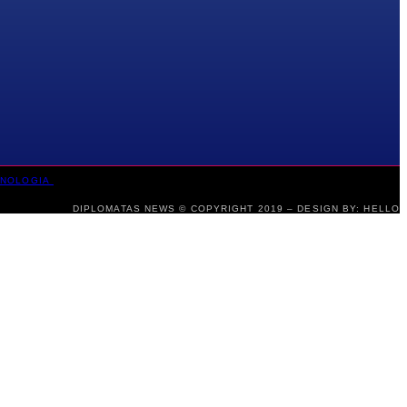
CNOLOGIA
DIPLOMATAS NEWS © COPYRIGHT 2019 – DESIGN BY: HELLO