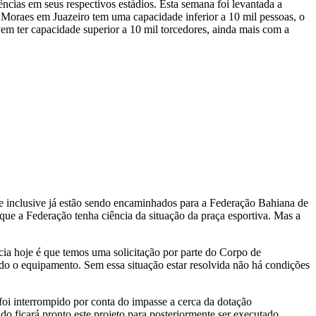
cias em seus respectivos estádios. Esta semana foi levantada a
 Moraes em Juazeiro tem uma capacidade inferior a 10 mil pessoas, o
em ter capacidade superior a 10 mil torcedores, ainda mais com a
que inclusive já estão sendo encaminhados para a Federação Bahiana de
que a Federação tenha ciência da situação da praça esportiva. Mas a
cia hoje é que temos uma solicitação por parte do Corpo de
odo o equipamento. Sem essa situação estar resolvida não há condições
foi interrompido por conta do impasse a cerca da dotação
 ficará pronto este projeto para posteriormente ser executado.