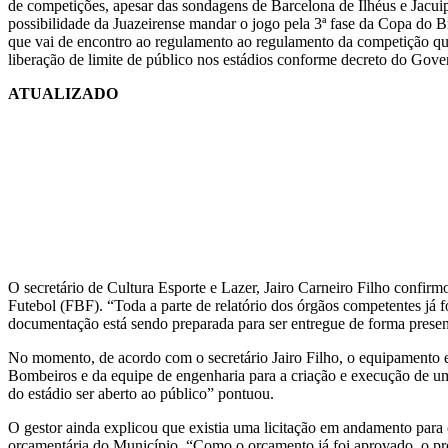
de competições, apesar das sondagens de Barcelona de Ilhéus e Jacui
possibilidade da Juazeirense mandar o jogo pela 3ª fase da Copa do B
que vai de encontro ao regulamento ao regulamento da competição que
liberação de limite de público nos estádios conforme decreto do Gov
ATUALIZADO
O secretário de Cultura Esporte e Lazer, Jairo Carneiro Filho confir
Futebol (FBF). “Toda a parte de relatório dos órgãos competentes já 
documentação está sendo preparada para ser entregue de forma presen
No momento, de acordo com o secretário Jairo Filho, o equipamento e
Bombeiros e da equipe de engenharia para a criação e execução de um 
do estádio ser aberto ao público” pontuou.
O gestor ainda explicou que existia uma licitação em andamento para 
orçamentária do Município. “Como o orçamento já foi aprovado, o pro