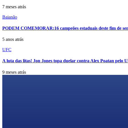
7 meses atrás
Baianão
PODEM COMEMORAR:16 campeões estaduais deste fim de se
5 anos atrás
UFC
A luta das litas! Jon Jones topa duelar contra Alex Poatan pelo
9 meses atrás