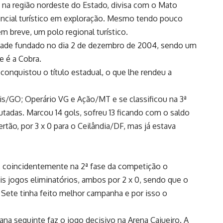
, na região nordeste do Estado, divisa com o Mato
encial turístico em exploração. Mesmo tendo pouco
m breve, um polo regional turístico.
dade fundado no dia
2 de dezembro
de
2004
, sendo um
e é a Cobra.
nquistou o título estadual, o que lhe rendeu a
is/GO; Operário VG e Ação/MT e se classificou na 3ª
utadas. Marcou 14 gols, sofreu 13 ficando com o saldo
rtão, por 3 x 0 para o Ceilândia/DF, mas já estava
, coincidentemente na 2ª fase da competição o
 jogos eliminatórios, ambos por 2 x 0, sendo que o
o Sete tinha feito melhor campanha e por isso o
a seguinte faz o jogo decisivo na Arena Cajueiro. A