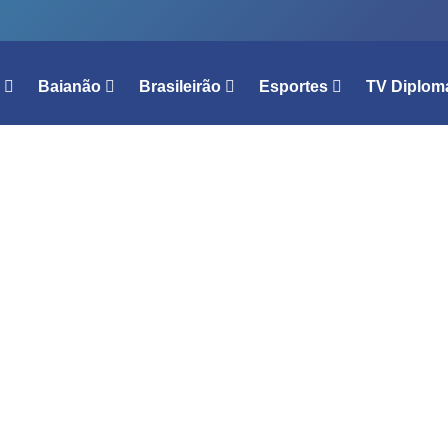
l
Baianão
Brasileirão
Esportes
TV Diplom