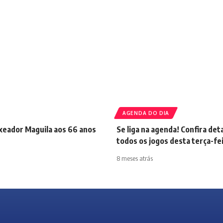
AGENDA DO DIA
xeador Maguila aos 66 anos
Se liga na agenda! Confira det
todos os jogos desta terça-fei
8 meses atrás