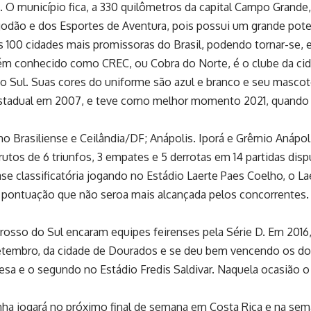
. O município fica, a 330 quilômetros da capital Campo Grande
lgodão e dos Esportes de Aventura, pois possui um grande pot
as 100 cidades mais promissoras do Brasil, podendo tornar-se, e
ém conhecido como CREC, ou Cobra do Norte, é o clube da ci
 Sul. Suas cores do uniforme são azul e branco e seu mascot
estadual em
2007
, e teve como melhor momento 2021, quando co
 Brasiliense e Ceilândia/DF; Anápolis. Iporá e Grêmio Anápol
tos de 6 triunfos, 3 empates e 5 derrotas em 14 partidas disp
ase classificatória jogando no Estádio Laerte Paes Coelho, o Lae
 pontuação que não seroa mais alcançada pelos concorrentes.
rosso do Sul encaram equipes feirenses pela Série D. Em 2016
etembro, da cidade de Dourados e se deu bem vencendo os dois
ncesa e o segundo no Estádio Fredis Saldivar. Naquela ocasião 
a jogará no próximo final de semana em Costa Rica e na seman