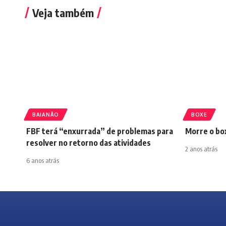
Veja também
BAIANÃO
BOXE
FBF terá “enxurrada” de problemas para
Morre o bo
resolver no retorno das atividades
2 anos atrás
6 anos atrás